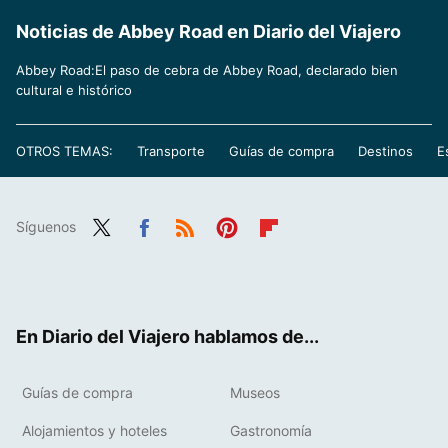
Noticias de Abbey Road en Diario del Viajero
Abbey Road:El paso de cebra de Abbey Road, declarado bien
cultural e histórico
OTROS TEMAS:
Transporte
Guías de compra
Destinos
E
Síguenos
Twit
Fac
RSS
Pint
Flip
ter
ebo
eres
boa
ok
t
rd
En Diario del Viajero hablamos de...
Guías de compra
Museos
Alojamientos y hoteles
Gastronomía