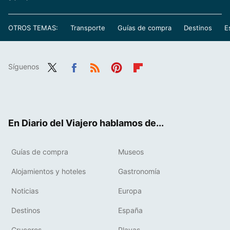
OTROS TEMAS:
Transporte
Guías de compra
Destinos
E
Síguenos
Twit
Fac
RSS
Pint
Flip
ter
ebo
eres
boa
ok
t
rd
En Diario del Viajero hablamos de...
Guías de compra
Museos
Alojamientos y hoteles
Gastronomía
Noticias
Europa
Destinos
España
Cruceros
Playas