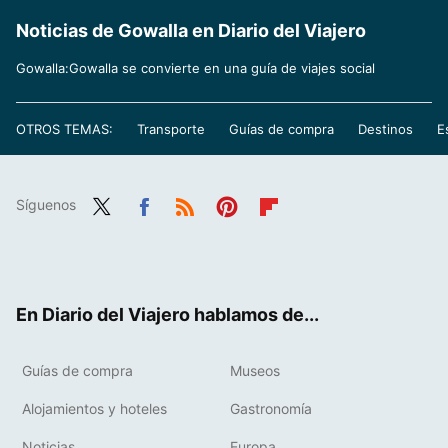
Noticias de Gowalla en Diario del Viajero
Gowalla:Gowalla se convierte en una guía de viajes social
OTROS TEMAS:
Transporte
Guías de compra
Destinos
E
Síguenos
Twit
Fac
RSS
Pint
Flip
ter
ebo
eres
boa
ok
t
rd
En Diario del Viajero hablamos de...
Guías de compra
Museos
Alojamientos y hoteles
Gastronomía
Noticias
Europa