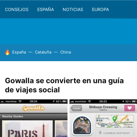
CONSEJOS
ESPAÑA
NOTICIAS
EUROPA
HOY SE HABLA DE
España
Cataluña
China
Gowalla se convierte en una guía
de viajes social