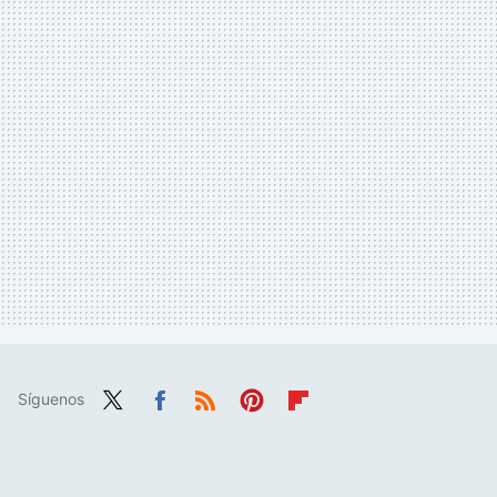
Síguenos
Twit
Fac
RSS
Pint
Flip
ter
ebo
eres
boa