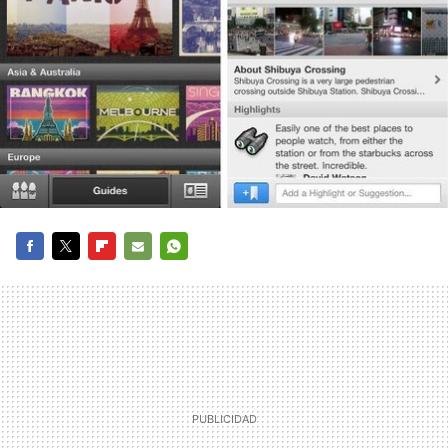
FACEBOOK
TWITTER
FLIPBOARD
E-
WHATSAPP
MAIL