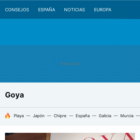
CONSEJOS
ESPAÑA
NOTICIAS
EUROPA
Goya
HOY SE HABLA DE
Playa
Japón
Chipre
España
Galicia
Murcia