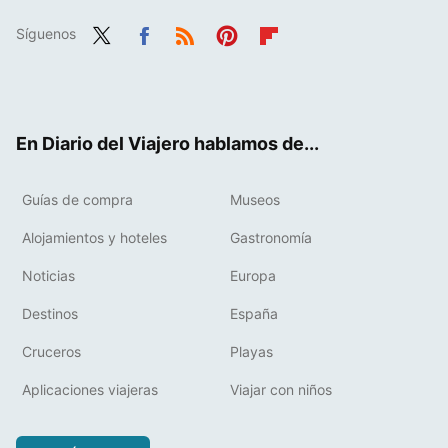
Síguenos
Twit
Fac
RSS
Pint
Flip
ter
ebo
eres
boa
ok
t
rd
En Diario del Viajero hablamos de...
Guías de compra
Museos
Alojamientos y hoteles
Gastronomía
Noticias
Europa
Destinos
España
Cruceros
Playas
Aplicaciones viajeras
Viajar con niños