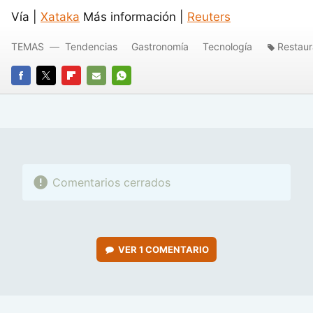
Vía |
Xataka
Más información |
Reuters
TEMAS
Tendencias
Gastronomía
Tecnología
Restaur
FACEBOOK
TWITTER
FLIPBOARD
E-
WHATSAPP
MAIL
Comentarios cerrados
VER
1 COMENTARIO