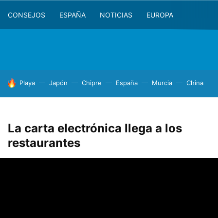
CONSEJOS
ESPAÑA
NOTICIAS
EUROPA
HOY SE HABLA DE
Playa
Japón
Chipre
España
Murcia
China
La carta electrónica llega a los
restaurantes