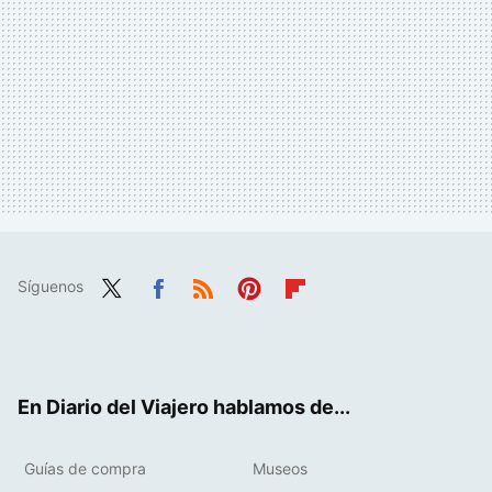
Síguenos
Twit
Fac
RSS
Pint
Flip
ter
ebo
eres
boa
ok
t
rd
En Diario del Viajero hablamos de...
Guías de compra
Museos