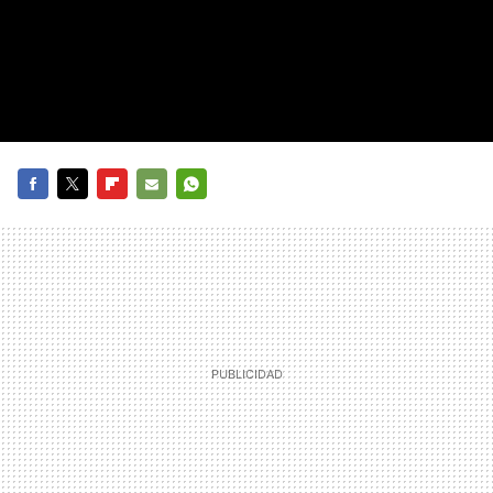
FACEBOOK
TWITTER
FLIPBOARD
E-
WHATSAPP
MAIL