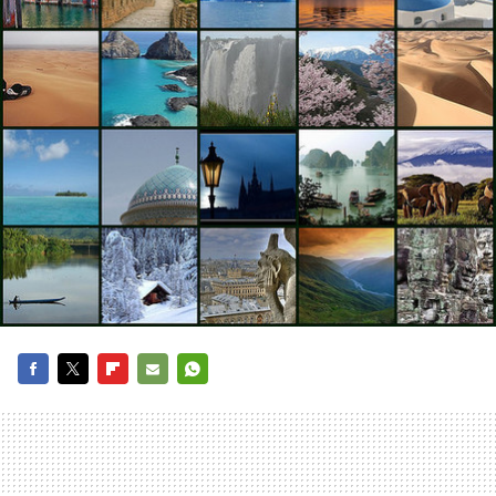
FACEBOOK
TWITTER
FLIPBOARD
E-
WHATSAPP
MAIL