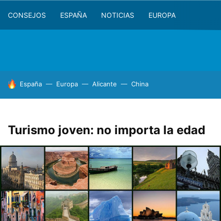
CONSEJOS
ESPAÑA
NOTICIAS
EUROPA
HOY SE HABLA DE
España
Europa
Alicante
China
Turismo joven: no importa la edad