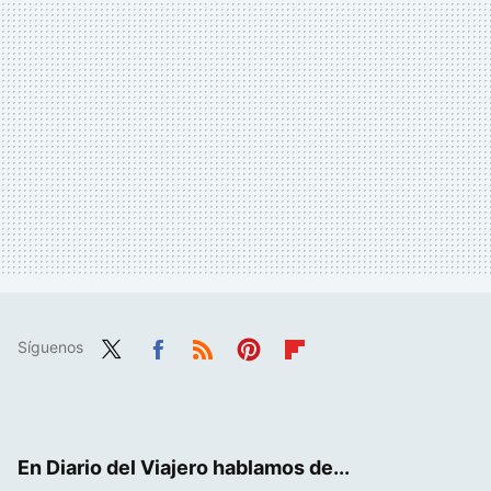
Síguenos
Twit
Fac
RSS
Pint
Flip
ter
ebo
eres
boa
ok
t
rd
En Diario del Viajero hablamos de...