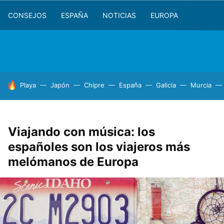
CONSEJOS
ESPAÑA
NOTICIAS
EUROPA
HOY SE HABLA DE
Playa
Japón
Chipre
España
Galicia
Murcia
Viajando con música: los
españoles son los viajeros más
melómanos de Europa