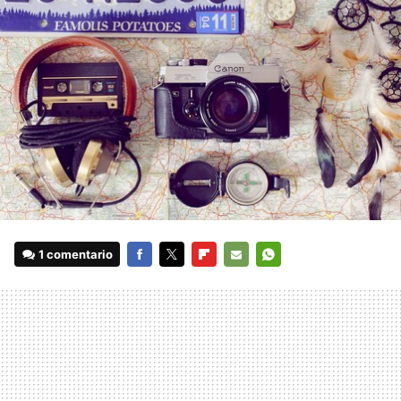
1 comentario
FACEBOOK
TWITTER
FLIPBOARD
E-
WHATSAPP
MAIL