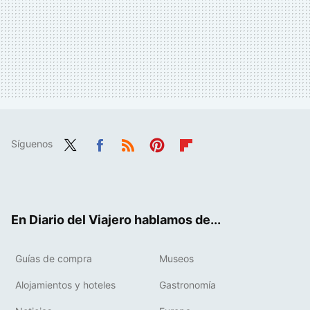
Síguenos
Twit
Fac
RSS
Pint
Flip
ter
ebo
eres
boa
ok
t
rd
En Diario del Viajero hablamos de...
Guías de compra
Museos
Alojamientos y hoteles
Gastronomía