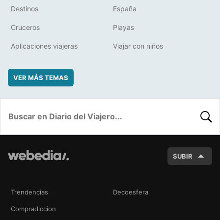
Destinos
España
Cruceros
Playas
Aplicaciones viajeras
Viajar con niños
VER MÁS TEMAS
BUSC
SUBIR
Trendencias
Decoesfera
Compradiccion