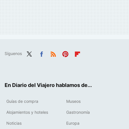
Síguenos
Twit
Fac
RSS
Pint
Flip
ter
ebo
eres
boa
ok
t
rd
En Diario del Viajero hablamos de...
Guías de compra
Museos
Alojamientos y hoteles
Gastronomía
Noticias
Europa