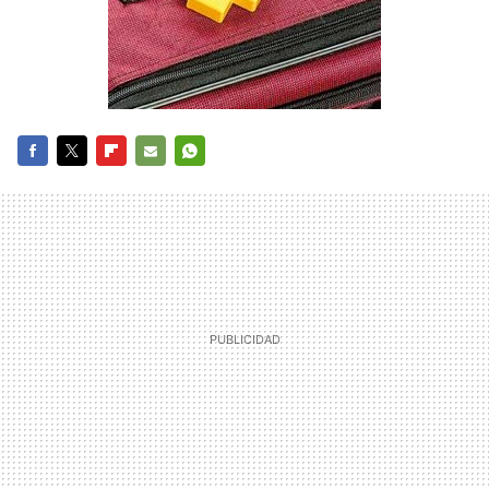
FACEBOOK
TWITTER
FLIPBOARD
E-
WHATSAPP
MAIL