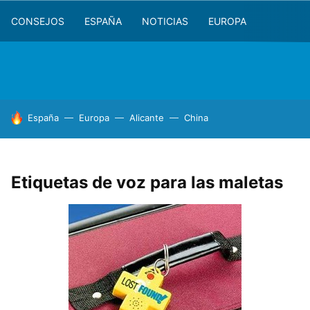
CONSEJOS
ESPAÑA
NOTICIAS
EUROPA
HOY SE HABLA DE
España
Europa
Alicante
China
Etiquetas de voz para las maletas