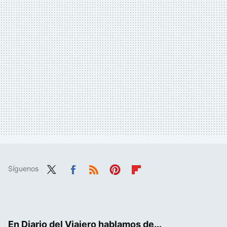
Síguenos
Twit
Fac
RSS
Pint
Flip
ter
ebo
eres
boa
ok
t
rd
En Diario del Viajero hablamos de...