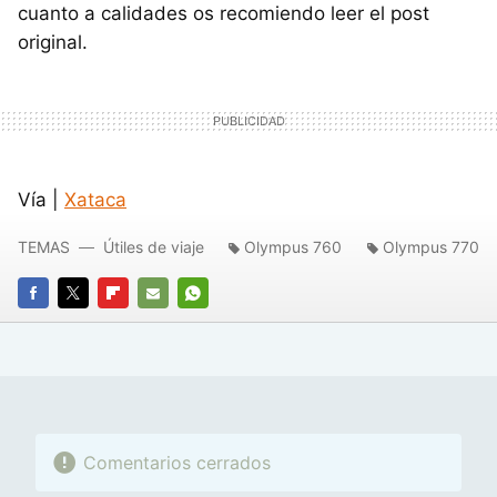
cuanto a calidades os recomiendo leer el post
original.
Vía |
Xataca
TEMAS
Útiles de viaje
Olympus 760
Olympus 770
FACEBOOK
TWITTER
FLIPBOARD
E-
WHATSAPP
MAIL
Comentarios cerrados