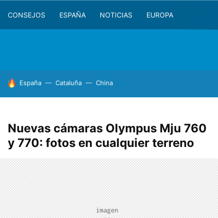
CONSEJOS
ESPAÑA
NOTICIAS
EUROPA
HOY SE HABLA DE
España
Cataluña
China
Nuevas cámaras Olympus Mju 760
y 770: fotos en cualquier terreno