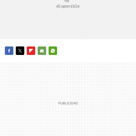
FACEBOOK
TWITTER
FLIPBOARD
E-
WHATSAPP
MAIL