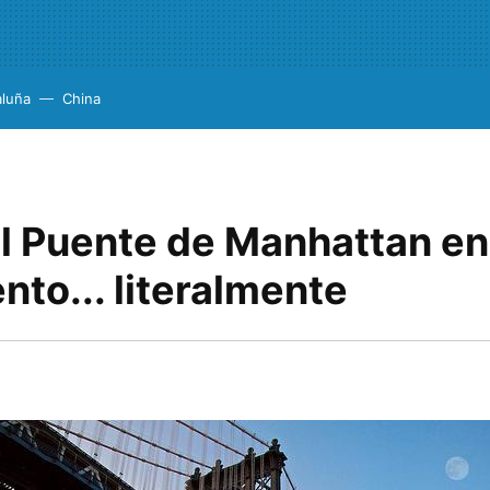
aluña
China
el Puente de Manhattan en
to... literalmente