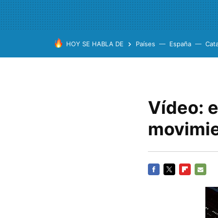
HOY SE HABLA DE
Países
España
Cat
Vídeo: 
movimien
FACEBOOK
TWITTER
FLIPBOARD
E-
MAIL