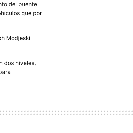
nto del puente
ehículos que por
ph Modjeski
n dos niveles,
para