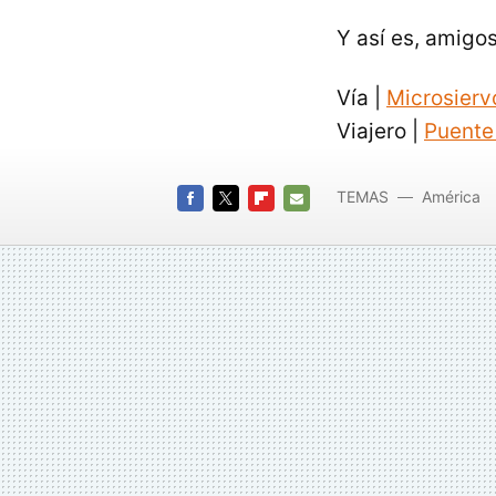
Y así es, amigo
Vía |
Microsierv
Viajero |
Puente
TEMAS
América
FACEBOOK
TWITTER
FLIPBOARD
E-
MAIL