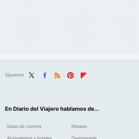
Síguenos
Twit
Fac
RSS
Pint
Flip
ter
ebo
eres
boa
ok
t
rd
En Diario del Viajero hablamos de...
Guías de compra
Museos
Alojamientos y hoteles
Gastronomía