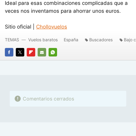
Ideal para esas combinaciones complicadas que a
veces nos inventamos para ahorrar unos euros.
Sitio oficial |
Chollovuelos
TEMAS
Vuelos baratos
España
Buscadores
Bajo 
FACEBOOK
TWITTER
FLIPBOARD
E-
WHATSAPP
MAIL
Comentarios cerrados