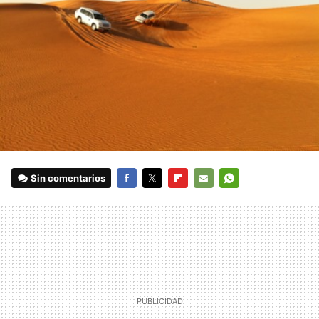
Sin comentarios
FACEBOOK
TWITTER
FLIPBOARD
E-
WHATSAPP
MAIL