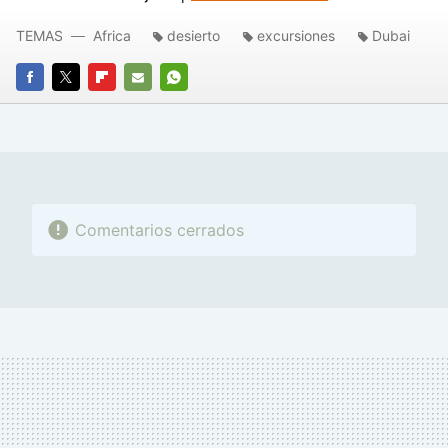
TEMAS
Africa
desierto
excursiones
Dubai
FACEBOOK
TWITTER
FLIPBOARD
E-
WHATSAPP
MAIL
Comentarios cerrados