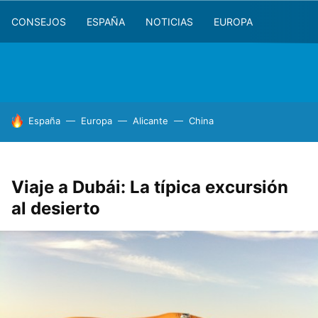
CONSEJOS
ESPAÑA
NOTICIAS
EUROPA
HOY SE HABLA DE
España
Europa
Alicante
China
Viaje a Dubái: La típica excursión
al desierto