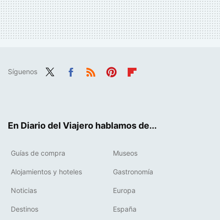
Síguenos
Twit
Fac
RSS
Pint
Flip
ter
ebo
eres
boa
ok
t
rd
En Diario del Viajero hablamos de...
Guías de compra
Museos
Alojamientos y hoteles
Gastronomía
Noticias
Europa
Destinos
España