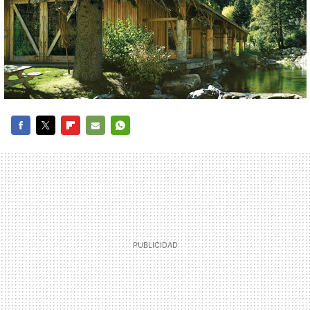
FACEBOOK
TWITTER
FLIPBOARD
E-
WHATSAPP
MAIL