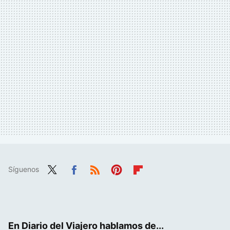
Síguenos
Twit
Fac
RSS
Pint
Flip
ter
ebo
eres
boa
ok
t
rd
En Diario del Viajero hablamos de...