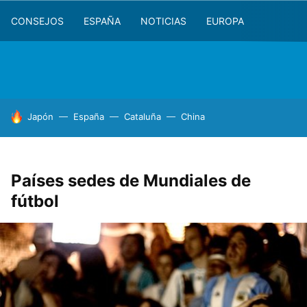
CONSEJOS
ESPAÑA
NOTICIAS
EUROPA
HOY SE HABLA DE
Japón
España
Cataluña
China
Países sedes de Mundiales de
fútbol