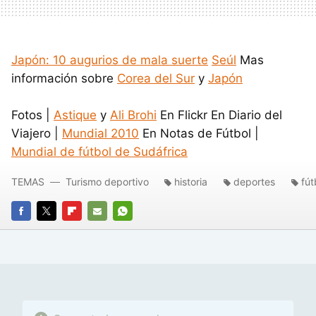
Japón: 10 augurios de mala suerte
Seúl
Mas
información sobre
Corea del Sur
y
Japón
Fotos |
Astique
y
Ali Brohi
En Flickr En Diario del
Viajero |
Mundial 2010
En Notas de Fútbol |
Mundial de fútbol de Sudáfrica
TEMAS
Turismo deportivo
historia
deportes
fút
FACEBOOK
TWITTER
FLIPBOARD
E-
WHATSAPP
MAIL