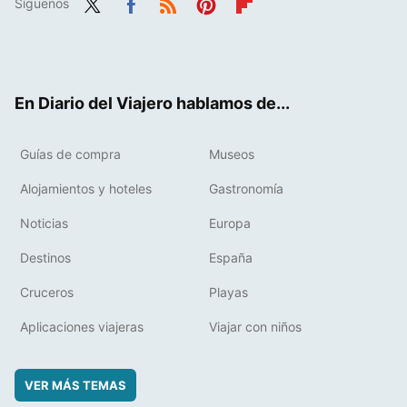
Síguenos
Twit
Fac
RSS
Pint
Flip
ter
ebo
eres
boa
ok
t
rd
En Diario del Viajero hablamos de...
Guías de compra
Museos
Alojamientos y hoteles
Gastronomía
Noticias
Europa
Destinos
España
Cruceros
Playas
Aplicaciones viajeras
Viajar con niños
VER MÁS TEMAS