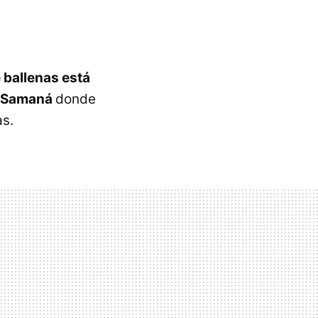
e ballenas está
e Samaná
donde
s.