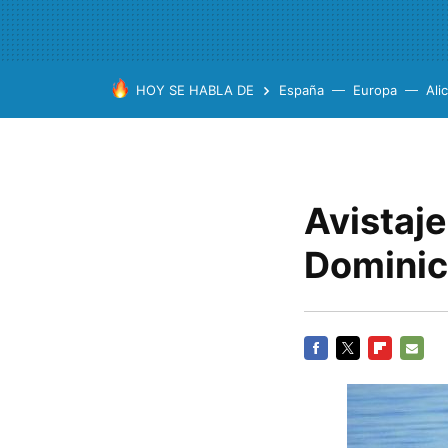
HOY SE HABLA DE
España
Europa
Ali
Avistaje
Domini
FACEBOOK
TWITTER
FLIPBOARD
E-
MAIL