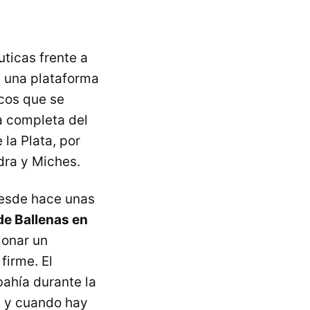
ticas frente a
es una plataforma
cos que se
a completa del
la Plata, por
dra y Miches.
Desde hace unas
de Ballenas en
ionar un
firme. El
ahía durante la
, y cuando hay