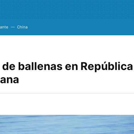
cante
China
 de ballenas en República
cana