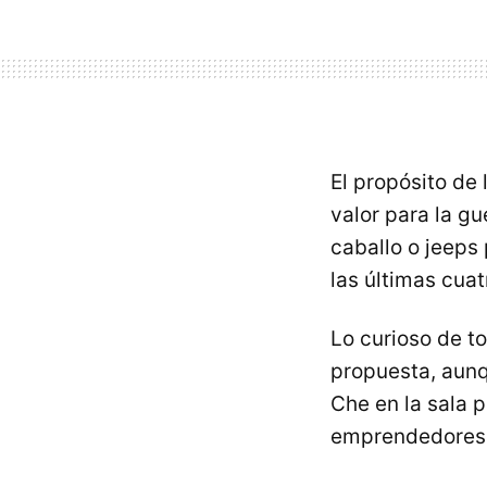
El propósito de 
valor para la g
caballo o jeeps
las últimas cua
Lo curioso de t
propuesta, aunq
Che en la sala 
emprendedores q