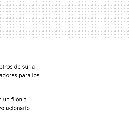
etros de sur a
radores para los
 un filón a
volucionario