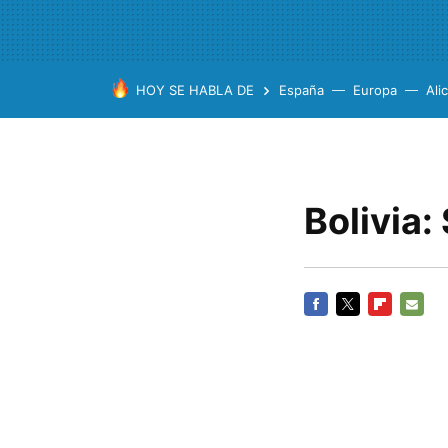
HOY SE HABLA DE
España
Europa
Ali
Bolivia:
FACEBOOK
TWITTER
FLIPBOARD
E-
MAIL