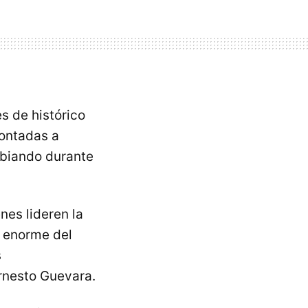
s de histórico
montadas a
mbiando durante
nes lideren la
o enorme del
s
rnesto Guevara.