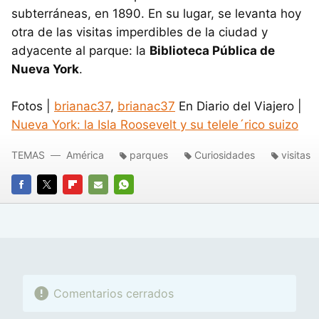
subterráneas, en 1890. En su lugar, se levanta hoy
otra de las visitas imperdibles de la ciudad y
adyacente al parque: la
Biblioteca Pública de
Nueva York
.
Fotos |
brianac37
,
brianac37
En Diario del Viajero |
Nueva York: la Isla Roosevelt y su telele´rico suizo
TEMAS
América
parques
Curiosidades
visitas
FACEBOOK
TWITTER
FLIPBOARD
E-
WHATSAPP
MAIL
Comentarios cerrados