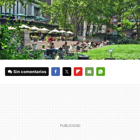
Sin comentarios
FACEBOOK
TWITTER
FLIPBOARD
E-
WHATSAPP
MAIL