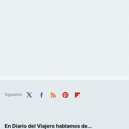
Síguenos
Twit
Fac
RSS
Pint
Flip
ter
ebo
eres
boa
ok
t
rd
En Diario del Viajero hablamos de...