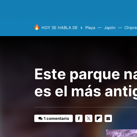
HOY SE HABLA DE
Playa
Japón
Chipre
Este parque na
es el más ant
1 comentario
FACEBOOK
TWITTER
FLIPBOARD
E-
MAIL