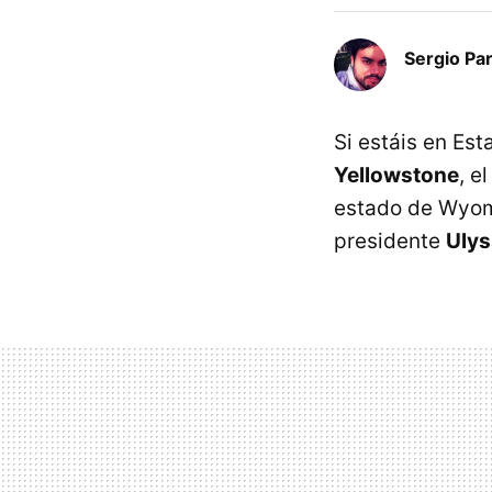
Sergio Pa
Si estáis en Est
Yellowstone
, e
estado de Wyomi
presidente
Ulys