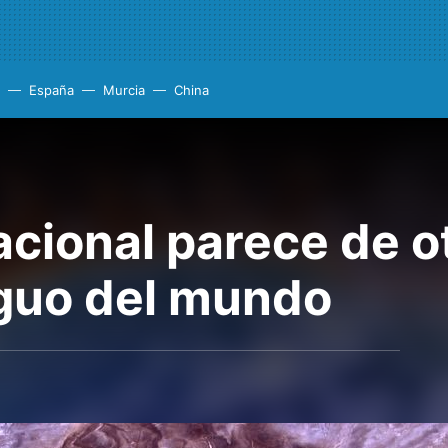
España
Murcia
China
cional parece de o
iguo del mundo