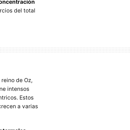
concentración
rcios del total
 reino de Oz,
ene intensos
tricos. Estos
crecen a varias