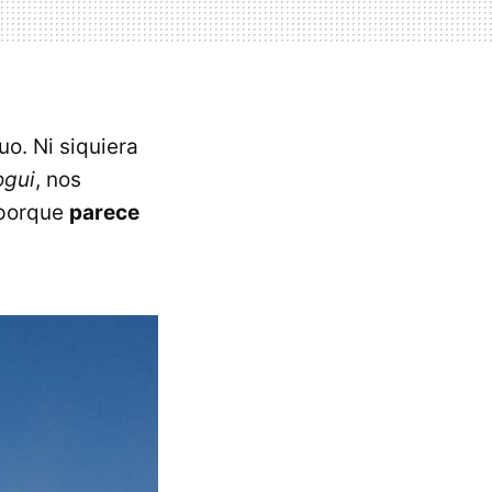
o. Ni siquiera
ogui
, nos
 porque
parece