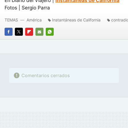
En Diario del Viajero |
Instantáneas de California
Fotos | Sergio Parra
TEMAS
América
Instantáneas de California
contradi
FACEBOOK
TWITTER
FLIPBOARD
E-
WHATSAPP
MAIL
Comentarios cerrados