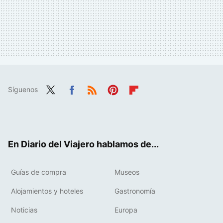
Síguenos
Twit
Fac
RSS
Pint
Flip
ter
ebo
eres
boa
ok
t
rd
En Diario del Viajero hablamos de...
Guías de compra
Museos
Alojamientos y hoteles
Gastronomía
Noticias
Europa