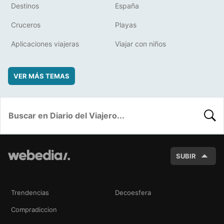
Destinos
España
Cruceros
Playas
Aplicaciones viajeras
Viajar con niños
VER MÁS TEMAS
BUSC
SUBIR
Trendencias
Decoesfera
Compradiccion