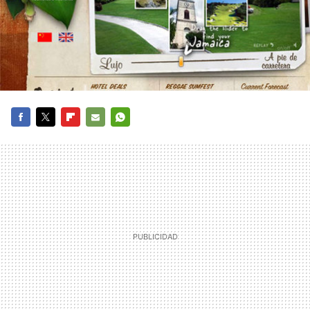
FACEBOOK
TWITTER
FLIPBOARD
E-
WHATSAPP
MAIL