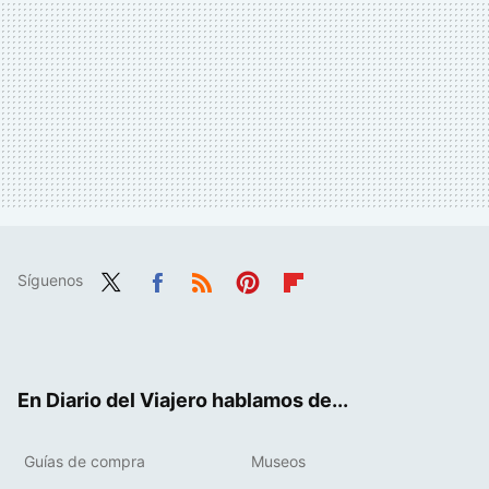
Síguenos
Twit
Fac
RSS
Pint
Flip
ter
ebo
eres
boa
ok
t
rd
En Diario del Viajero hablamos de...
Guías de compra
Museos