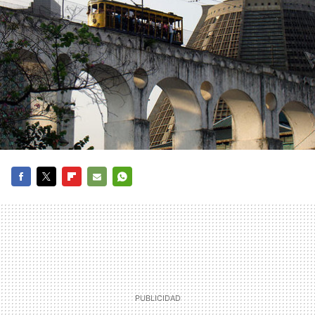
FACEBOOK
TWITTER
FLIPBOARD
E-
WHATSAPP
MAIL