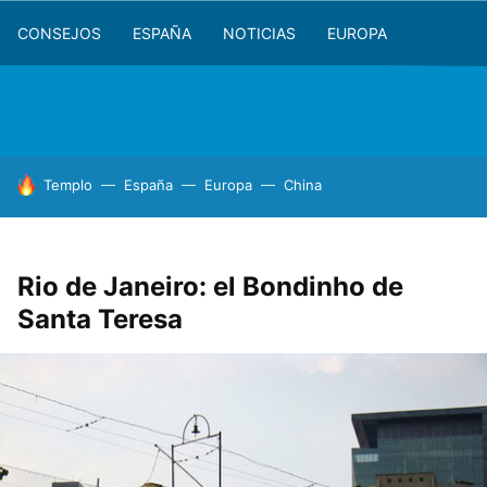
CONSEJOS
ESPAÑA
NOTICIAS
EUROPA
HOY SE HABLA DE
Templo
España
Europa
China
Rio de Janeiro: el Bondinho de
Santa Teresa