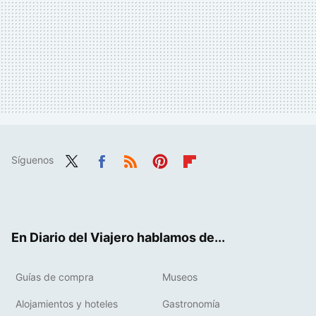
Síguenos
Twit
Fac
RSS
Pint
Flip
ter
ebo
eres
boa
ok
t
rd
En Diario del Viajero hablamos de...
Guías de compra
Museos
Alojamientos y hoteles
Gastronomía