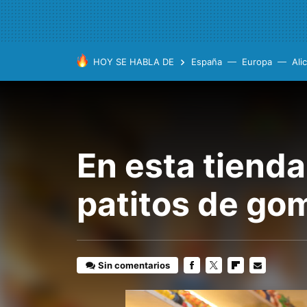
HOY SE HABLA DE
España
Europa
Ali
En esta tiend
patitos de go
Sin comentarios
FACEBOOK
TWITTER
FLIPBOARD
E-
MAIL