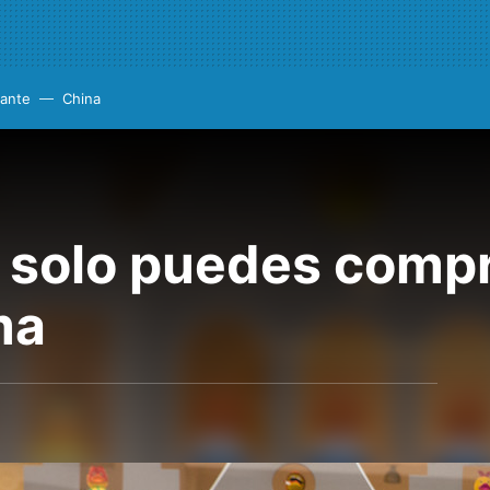
cante
China
a solo puedes compr
ma