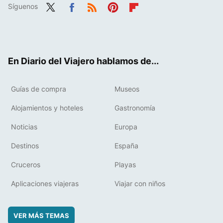
Síguenos
Twit
Fac
RSS
Pint
Flip
ter
ebo
eres
boa
ok
t
rd
En Diario del Viajero hablamos de...
Guías de compra
Museos
Alojamientos y hoteles
Gastronomía
Noticias
Europa
Destinos
España
Cruceros
Playas
Aplicaciones viajeras
Viajar con niños
VER MÁS TEMAS