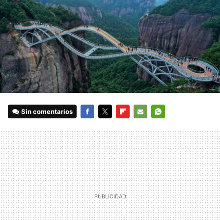
Sin comentarios
FACEBOOK
TWITTER
FLIPBOARD
E-
WHATSAPP
MAIL