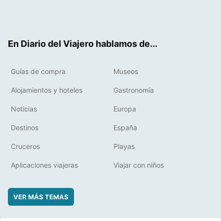
Twit
Fac
RSS
Pint
Flip
ter
ebo
eres
boa
ok
t
rd
En Diario del Viajero hablamos de...
Guías de compra
Museos
Alojamientos y hoteles
Gastronomía
Noticias
Europa
Destinos
España
Cruceros
Playas
Aplicaciones viajeras
Viajar con niños
VER MÁS TEMAS