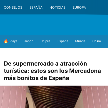
CONSEJOS
ESPAÑA
NOTICIAS
EUROPA
HOY SE HABLA DE
Playa
Japón
Chipre
España
Murcia
China
De supermercado a atracción
turística: estos son los Mercadona
más bonitos de España