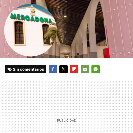
Sin comentarios
FACEBOOK
TWITTER
FLIPBOARD
E-
WHATSAPP
MAIL