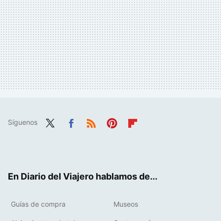
Síguenos
Twit
Fac
RSS
Pint
Flip
ter
ebo
eres
boa
ok
t
rd
En Diario del Viajero hablamos de...
Guías de compra
Museos