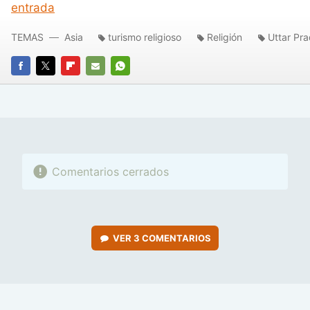
entrada
TEMAS
Asia
turismo religioso
Religión
Uttar Pr
FACEBOOK
TWITTER
FLIPBOARD
E-
WHATSAPP
MAIL
Comentarios cerrados
VER
3 COMENTARIOS