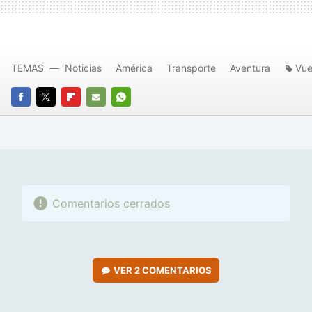
TEMAS
Noticias
América
Transporte
Aventura
Vue
FACEBOOK
TWITTER
FLIPBOARD
E-
WHATSAPP
MAIL
Comentarios cerrados
VER
2 COMENTARIOS