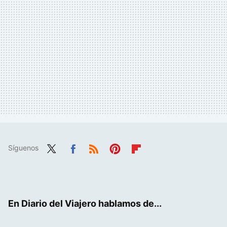
Síguenos
Twit
Fac
RSS
Pint
Flip
ter
ebo
eres
boa
ok
t
rd
En Diario del Viajero hablamos de...