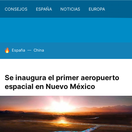
CONSEJOS
ESPAÑA
NOTICIAS
EUROPA
HOY SE HABLA DE
España
China
Se inaugura el primer aeropuerto
espacial en Nuevo México