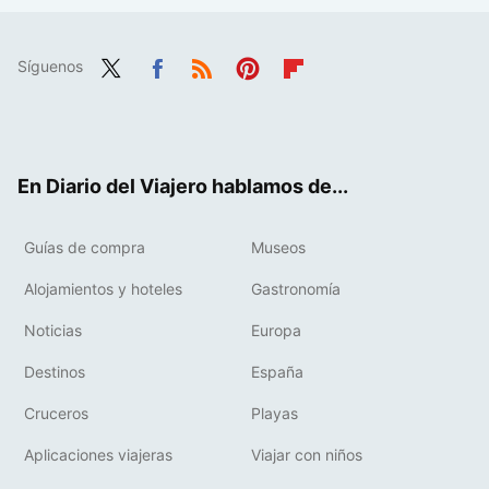
Síguenos
Twit
Fac
RSS
Pint
Flip
ter
ebo
eres
boa
ok
t
rd
En Diario del Viajero hablamos de...
Guías de compra
Museos
Alojamientos y hoteles
Gastronomía
Noticias
Europa
Destinos
España
Cruceros
Playas
Aplicaciones viajeras
Viajar con niños