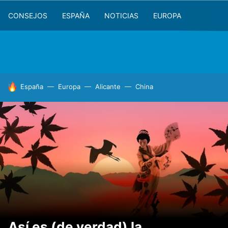
CONSEJOS
ESPAÑA
NOTICIAS
EUROPA
HOY SE HABLA DE
España
Europa
Alicante
China
Así es (de verdad) la