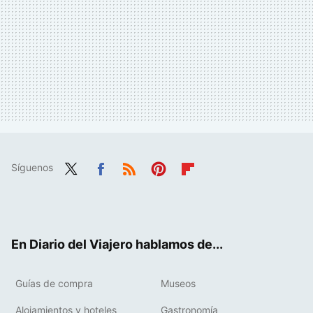
Síguenos
Twit
Fac
RSS
Pint
Flip
ter
ebo
eres
boa
ok
t
rd
En Diario del Viajero hablamos de...
Guías de compra
Museos
Alojamientos y hoteles
Gastronomía