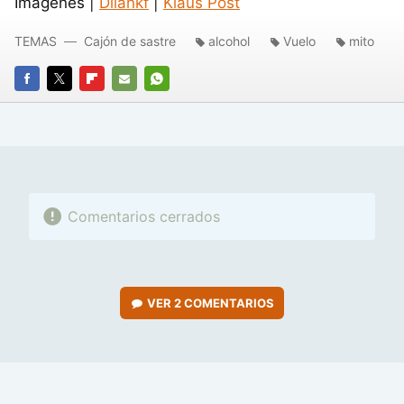
Imágenes |
Dilankf
|
Klaus Post
TEMAS
Cajón de sastre
alcohol
Vuelo
mito
FACEBOOK
TWITTER
FLIPBOARD
E-
WHATSAPP
MAIL
Comentarios cerrados
VER
2 COMENTARIOS