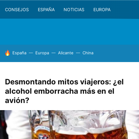
CONSEJOS
ESPAÑA
NOTICIAS
EUROPA
HOY SE HABLA DE
España
Europa
Alicante
China
Desmontando mitos viajeros: ¿el
alcohol emborracha más en el
avión?