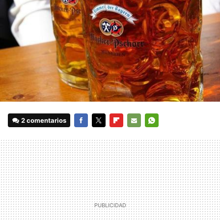
2 comentarios
FACEBOOK
TWITTER
FLIPBOARD
E-
WHATSAPP
MAIL