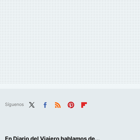
Síguenos
Twit
Fac
RSS
Pint
Flip
ter
ebo
eres
boa
ok
t
rd
En Diario del Viajero hablamos de...