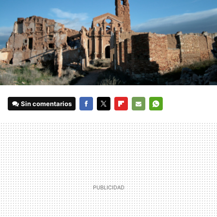
Sin comentarios
FACEBOOK
TWITTER
FLIPBOARD
E-
WHATSAPP
MAIL