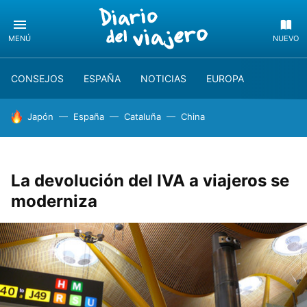
MENÚ
NUEVO
CONSEJOS
ESPAÑA
NOTICIAS
EUROPA
HOY SE HABLA DE
Japón
España
Cataluña
China
La devolución del IVA a viajeros se
moderniza