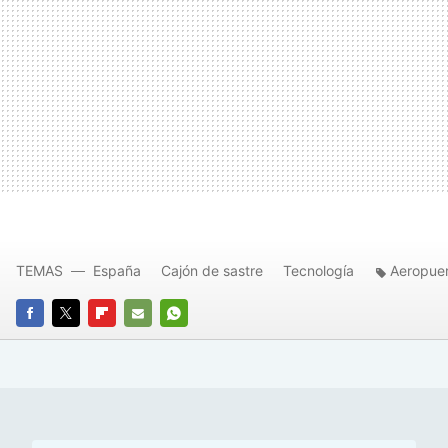
TEMAS
España
Cajón de sastre
Tecnología
Aeropue
FACEBOOK
TWITTER
FLIPBOARD
E-
WHATSAPP
MAIL