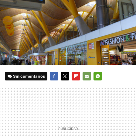
Sin comentarios
FACEBOOK
TWITTER
FLIPBOARD
E-
WHATSAPP
MAIL