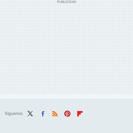
Síguenos
Twit
Fac
RSS
Pint
Flip
ter
ebo
eres
boa