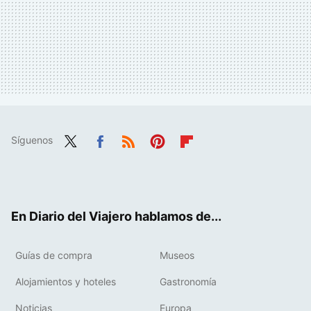
Síguenos
Twit
Fac
RSS
Pint
Flip
ter
ebo
eres
boa
ok
t
rd
En Diario del Viajero hablamos de...
Guías de compra
Museos
Alojamientos y hoteles
Gastronomía
Noticias
Europa