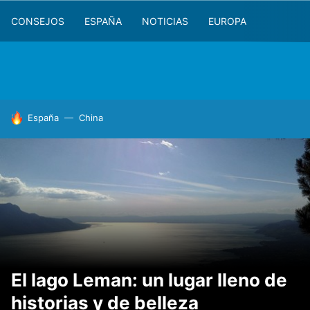
CONSEJOS
ESPAÑA
NOTICIAS
EUROPA
HOY SE HABLA DE
España
China
El lago Leman: un lugar lleno de
historias y de belleza