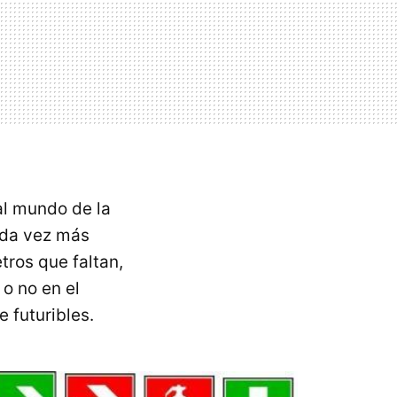
l mundo de la
cada vez más
tros que faltan,
 o no en el
e futuribles.