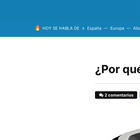
HOY SE HABLA DE
España
Europa
Ali
¿Por qué
2 comentarios