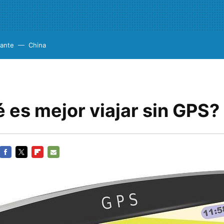
cante
China
 es mejor viajar sin GPS?
FACEBOOK
TWITTER
FLIPBOARD
E-
MAIL