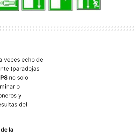
 a veces echo de
ente (paradojas
GPS
no solo
aminar o
oneros y
sultas del
de la