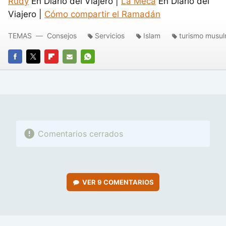
Rudy
En Diario del Viajero |
La Meca
En Diario del
Viajero |
Cómo compartir el Ramadán
TEMAS
Consejos
Servicios
Islam
turismo musu
FACEBOOK
TWITTER
FLIPBOARD
E-
WHATSAPP
MAIL
Comentarios cerrados
VER
9 COMENTARIOS