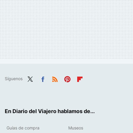
Síguenos
Twit
Fac
RSS
Pint
Flip
ter
ebo
eres
boa
ok
t
rd
En Diario del Viajero hablamos de...
Guías de compra
Museos