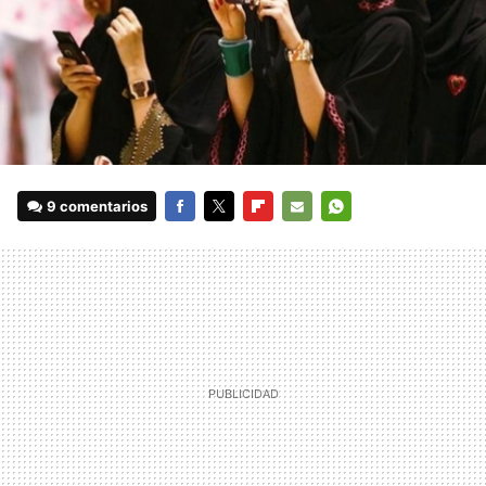
9 comentarios
FACEBOOK
TWITTER
FLIPBOARD
E-
WHATSAPP
MAIL