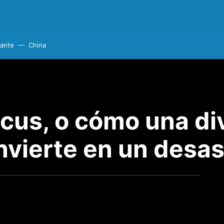
cante
China
icus, o cómo una di
nvierte en un desas