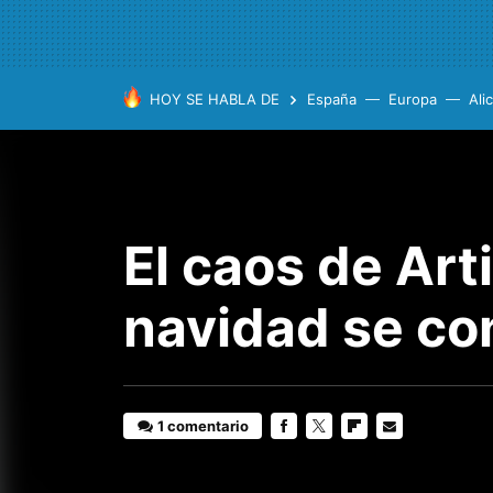
HOY SE HABLA DE
España
Europa
Ali
El caos de Art
navidad se co
1 comentario
FACEBOOK
TWITTER
FLIPBOARD
E-
MAIL