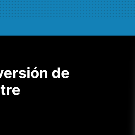
versión de
tre