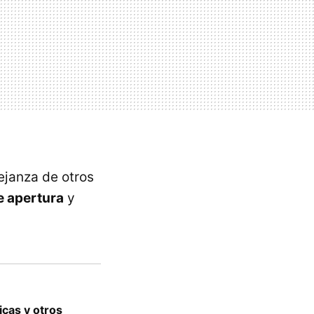
ejanza de otros
e apertura
y
icas y otros