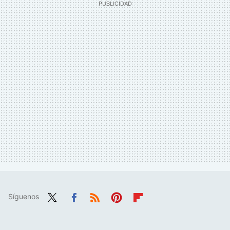
Síguenos
Twit
Fac
RSS
Pint
Flip
ter
ebo
eres
boa