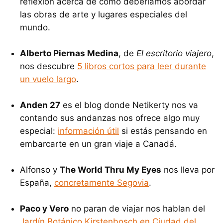
reflexión acerca de cómo deberíamos abordar
las obras de arte y lugares especiales del
mundo.
Alberto Piernas Medina
, de
El escritorio viajero
,
nos descubre
5 libros cortos para leer durante
un vuelo largo
.
Anden 27
es el blog donde Netikerty nos va
contando sus andanzas nos ofrece algo muy
especial:
información útil
si estás pensando en
embarcarte en un gran viaje a Canadá.
Alfonso y
The World Thru My Eyes
nos lleva por
España,
concretamente Segovia
.
Paco y Vero
no paran de viajar nos hablan del
Jardín Botánico Kirstenbosch en Ciudad del