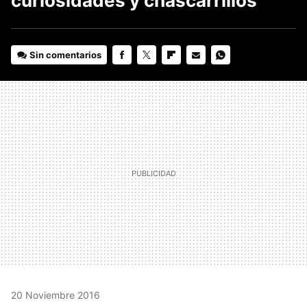
curiosidades y chascarrillos
Sin comentarios
FACEBOOK
TWITTER
FLIPBOARD
E-
WHATSAPP
MAIL
20 Noviembre 2016