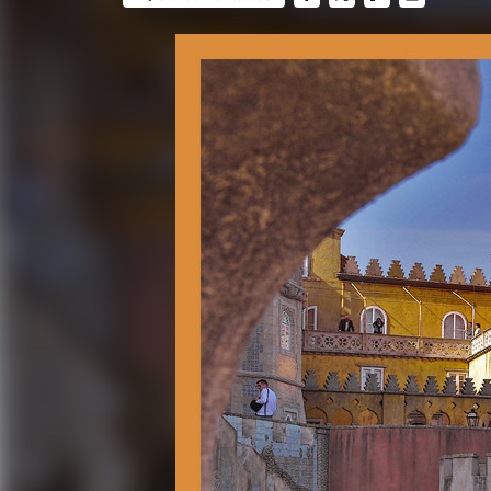
FACEBOOK
TWITTER
FLIPBOARD
E-
MAIL