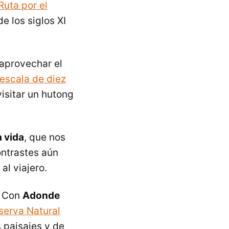
Ruta por el
e los siglos XI
 aprovechar el
escala de diez
visitar un hutong
 vida
, que nos
ontrastes aún
al viajero.
. Con
Adonde
eserva Natural
s paisajes y de