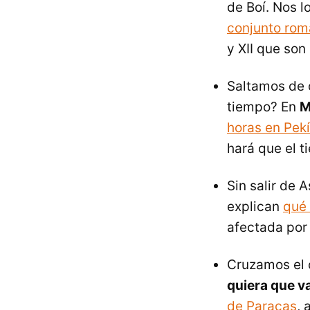
de Boí. Nos l
conjunto romá
y XII que so
Saltamos de 
tiempo? En
M
horas en Pek
hará que el 
Sin salir de 
explican
qué 
afectada por 
Cruzamos el 
quiera que v
de Paracas
, 