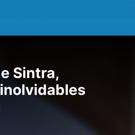
e Sintra,
 inolvidables
a