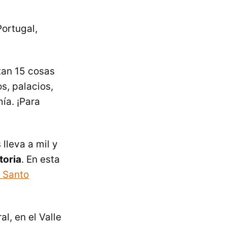
ortugal,
tan 15 cosas
s, palacios,
ía. ¡Para
 lleva a mil y
toria
. En esta
l Santo
l, en el Valle