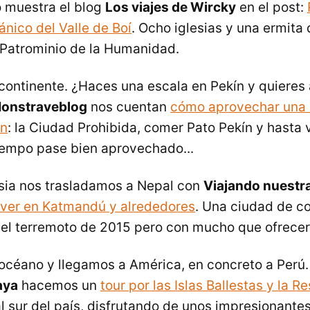
o muestra el blog
Los viajes de Wircky
en el post:
nico del Valle de Boí
. Ocho iglesias y una ermita d
n Patrominio de la Humanidad.
continente. ¿Haces una escala en Pekín y quieres
onstraveblog
nos cuentan
cómo aprovechar una 
ín
: la Ciudad Prohibida, comer Pato Pekín y hasta 
tiempo pase bien aprovechado...
Asia nos trasladamos a Nepal con
Viajando nuestra
ver en Katmandú y alrededores
. Una ciudad de c
el terremoto de 2015 pero con mucho que ofrecer 
océano y llegamos a América, en concreto a Perú
aya
hacemos un
tour por las Islas Ballestas y la R
al sur del país, disfrutando de unos impresionante