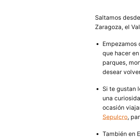
Saltamos desde
Zaragoza, el Val
Empezamos 
que hacer en 
parques, mona
desear volver
Si te gustan l
una curiosida
ocasión viaj
Sepulcro
, pa
También en Es