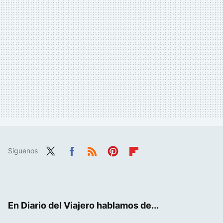
Síguenos
Twit
Fac
RSS
Pint
Flip
ter
ebo
eres
boa
ok
t
rd
En Diario del Viajero hablamos de...