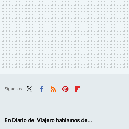
Síguenos
Twit
Fac
RSS
Pint
Flip
ter
ebo
eres
boa
ok
t
rd
En Diario del Viajero hablamos de...