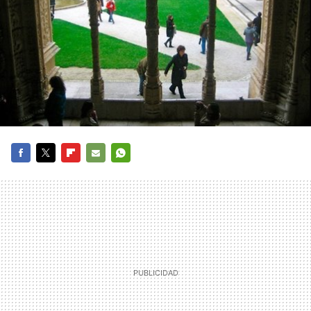
FACEBOOK
TWITTER
FLIPBOARD
E-
WHATSAPP
MAIL