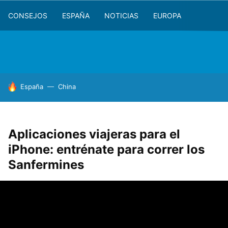
CONSEJOS
ESPAÑA
NOTICIAS
EUROPA
HOY SE HABLA DE
España
China
Aplicaciones viajeras para el
iPhone: entrénate para correr los
Sanfermines