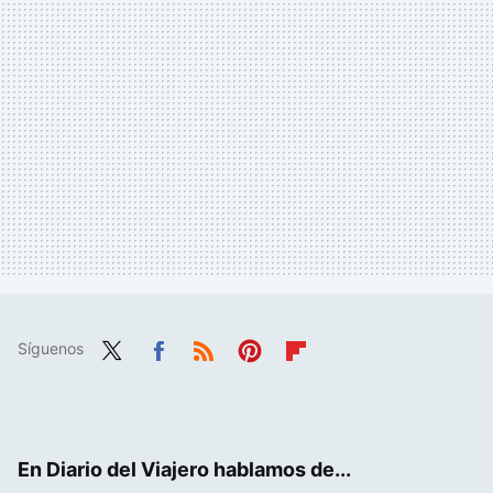
Síguenos
Twit
Fac
RSS
Pint
Flip
ter
ebo
eres
boa
ok
t
rd
En Diario del Viajero hablamos de...