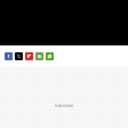
FACEBOOK
TWITTER
FLIPBOARD
E-
WHATSAPP
MAIL