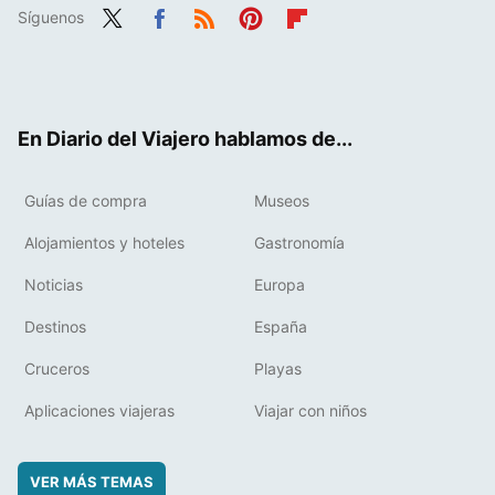
Síguenos
Twit
Fac
RSS
Pint
Flip
ter
ebo
eres
boa
ok
t
rd
En Diario del Viajero hablamos de...
Guías de compra
Museos
Alojamientos y hoteles
Gastronomía
Noticias
Europa
Destinos
España
Cruceros
Playas
Aplicaciones viajeras
Viajar con niños
VER MÁS TEMAS