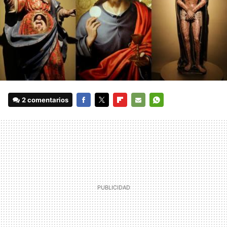
2 comentarios
FACEBOOK
TWITTER
FLIPBOARD
E-
WHATSAPP
MAIL