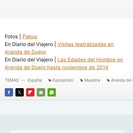
Fotos |
Pakus
En Diario del Viajero |
Visitas teatralizadas en
Aranda de Duero
En Diario del Viajero |
Las Edades del Hombre en
Aranda de Duero hasta noviembre de 2014
TEMAS
España
Exposición
Muestra
Aranda de 
FACEBOOK
TWITTER
FLIPBOARD
E-
WHATSAPP
MAIL