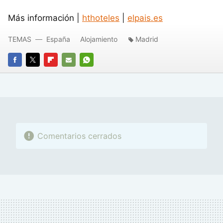
Más información |
hthoteles
|
elpais.es
TEMAS
España
Alojamiento
Madrid
FACEBOOK
TWITTER
FLIPBOARD
E-
WHATSAPP
MAIL
Comentarios cerrados