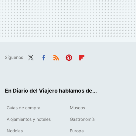
Síguenos
Twit
Fac
RSS
Pint
Flip
ter
ebo
eres
boa
ok
t
rd
En Diario del Viajero hablamos de...
Guías de compra
Museos
Alojamientos y hoteles
Gastronomía
Noticias
Europa