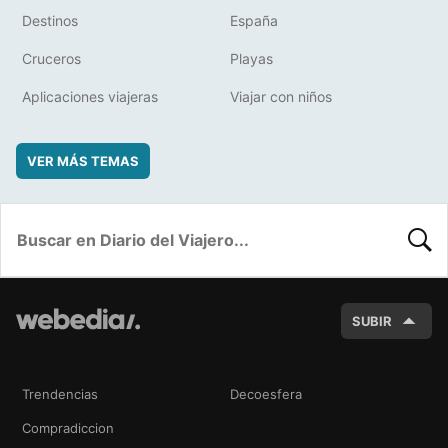
Destinos
España
Cruceros
Playas
Aplicaciones viajeras
Viajar con niños
VER MÁS TEMAS
BUSC
SUBIR
Trendencias
Decoesfera
Compradiccion