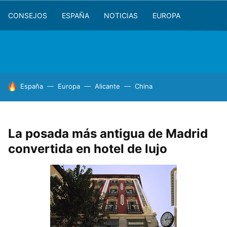
CONSEJOS
ESPAÑA
NOTICIAS
EUROPA
HOY SE HABLA DE
España
Europa
Alicante
China
La posada más antigua de Madrid
convertida en hotel de lujo