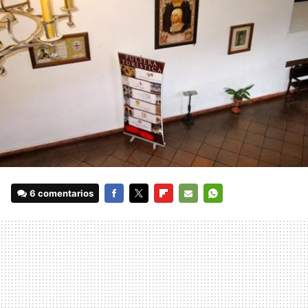
6 comentarios
FACEBOOK
TWITTER
FLIPBOARD
E-
WHATSAPP
MAIL