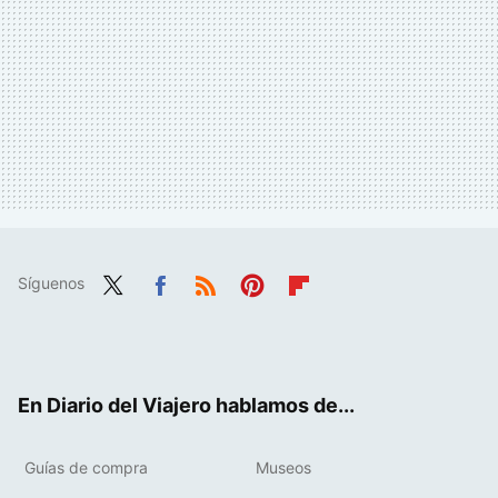
Síguenos
Twit
Fac
RSS
Pint
Flip
ter
ebo
eres
boa
ok
t
rd
En Diario del Viajero hablamos de...
Guías de compra
Museos