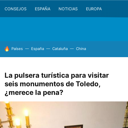
CONSEJOS
ESPAÑA
NOTICIAS
EUROPA
HOY SE HABLA DE
Países
España
Cataluña
China
La pulsera turística para visitar
seis monumentos de Toledo,
¿merece la pena?