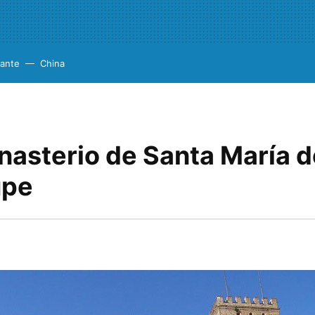
cante
China
nasterio de Santa María d
upe