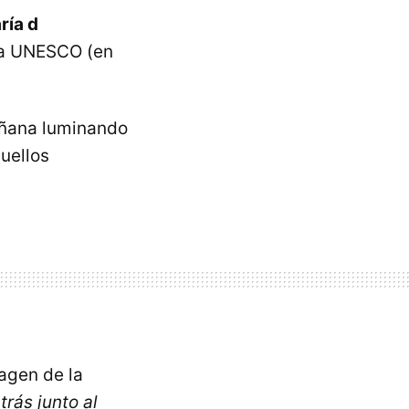
ría d
la UNESCO (en
mañana luminando
uellos
agen de la
trás junto al