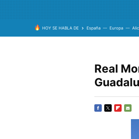
HOY SE HABLA DE
España
Europa
Ali
Real Mo
Guadal
FACEBOOK
TWITTER
FLIPBOARD
E-
MAIL