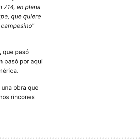
n 714, en plena
upe, que quiere
n campesino"
, que pasó
n
pasó por aqui
mérica.
n una obra que
nos rincones