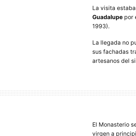
La visita estab
Guadalupe
por 
1993).
La llegada no p
sus fachadas tr
artesanos del sig
El Monasterio s
virgen a principi