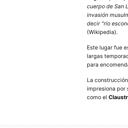
cuerpo de San L
invasión musulm
decir "río esco
(Wikipedia).
Este lugar fue 
largas temporad
para encomendar
La construcción 
impresiona por
como el
Claustr