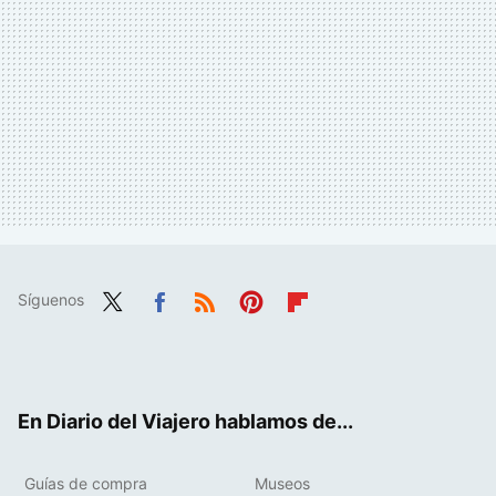
Síguenos
Twit
Fac
RSS
Pint
Flip
ter
ebo
eres
boa
ok
t
rd
En Diario del Viajero hablamos de...
Guías de compra
Museos