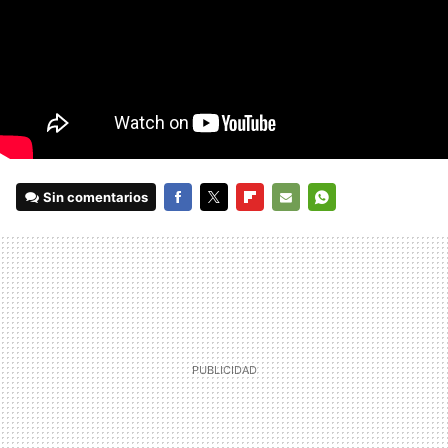
Sin comentarios
FACEBOOK
TWITTER
FLIPBOARD
E-
WHATSAPP
MAIL