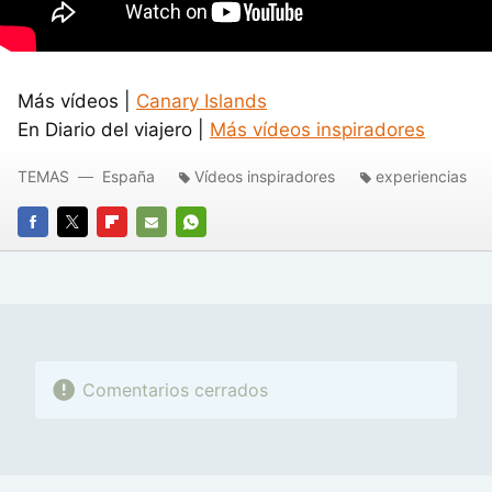
Más vídeos |
Canary Islands
En Diario del viajero |
Más vídeos inspiradores
TEMAS
España
Vídeos inspiradores
experiencias
FACEBOOK
TWITTER
FLIPBOARD
E-
WHATSAPP
MAIL
Comentarios cerrados