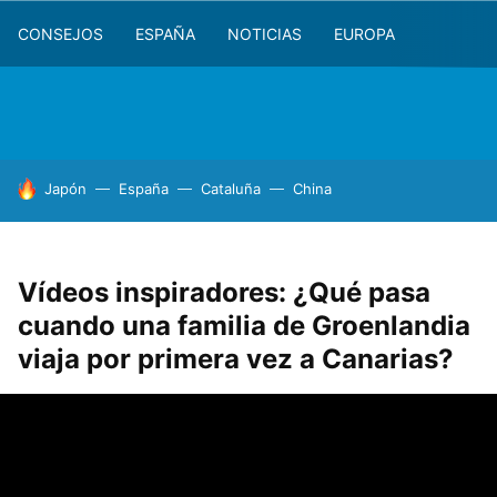
CONSEJOS
ESPAÑA
NOTICIAS
EUROPA
HOY SE HABLA DE
Japón
España
Cataluña
China
Vídeos inspiradores: ¿Qué pasa
cuando una familia de Groenlandia
viaja por primera vez a Canarias?