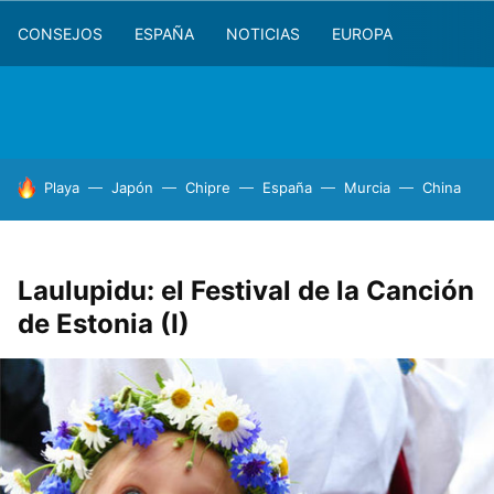
CONSEJOS
ESPAÑA
NOTICIAS
EUROPA
HOY SE HABLA DE
Playa
Japón
Chipre
España
Murcia
China
Laulupidu: el Festival de la Canción
de Estonia (I)