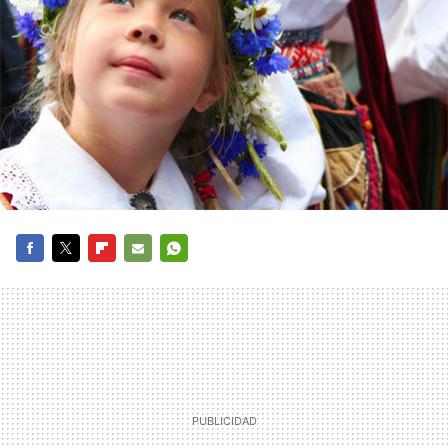
FACEBOOK
TWITTER
FLIPBOARD
E-
WHATSAPP
MAIL