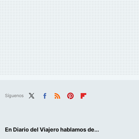
Síguenos
Twit
Fac
RSS
Pint
Flip
ter
ebo
eres
boa
ok
t
rd
En Diario del Viajero hablamos de...