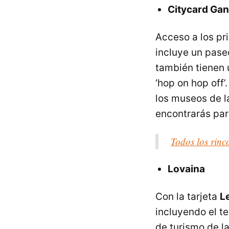
Citycard Gan
Acceso a los pr
incluye un pase
también tienen u
‘hop on hop off’
los museos de la
encontrarás par
Todos los rinc
Lovaina
Con la tarjeta
L
incluyendo el te
de turismo de l