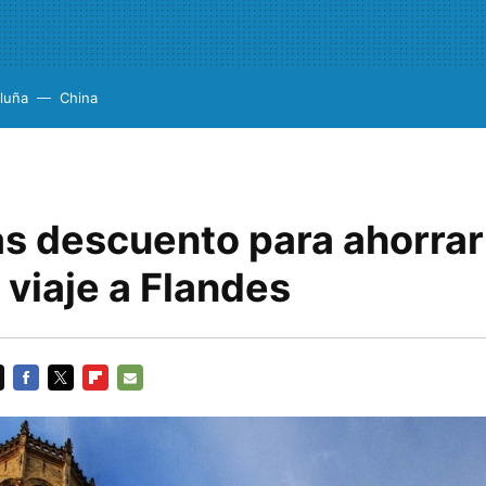
luña
China
as descuento para ahorrar
viaje a Flandes
FACEBOOK
TWITTER
FLIPBOARD
E-
MAIL