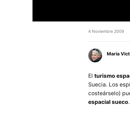
4 Noviembre 2009
Maria Vic
El
turismo espa
Suecia. Los esp
costeárselo) p
espacial sueco
.