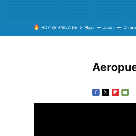
HOY SE HABLA DE
Playa
Japón
Chipre
Aeropue
FACEBOOK
TWITTER
FLIPBOARD
E-
MAIL