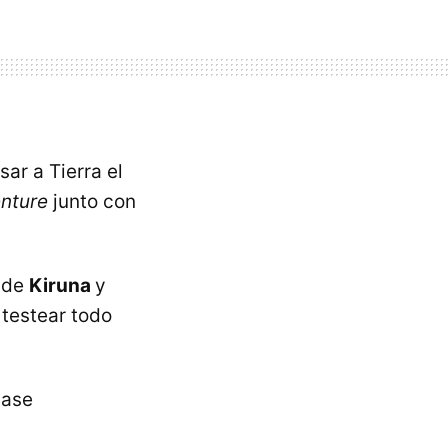
ar a Tierra el
enture
junto con
o de
Kiruna
y
 testear todo
base