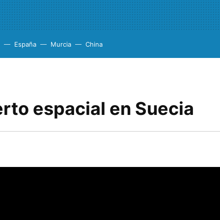
España
Murcia
China
rto espacial en Suecia