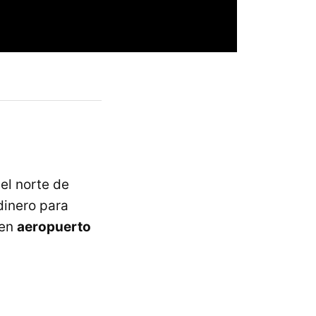
 el norte de
dinero para
 en
aeropuerto