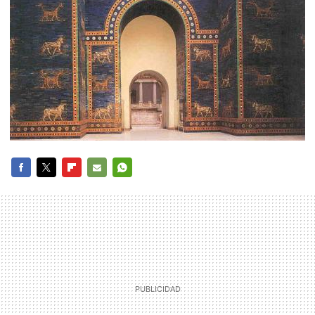
FACEBOOK
TWITTER
FLIPBOARD
E-
WHATSAPP
MAIL