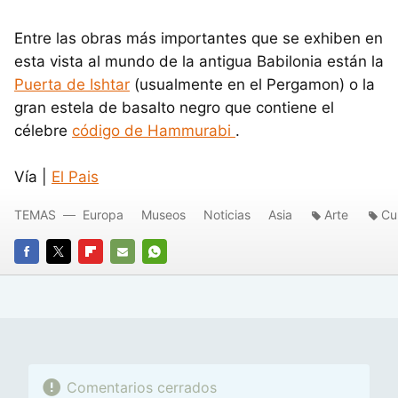
Entre las obras más importantes que se exhiben en
esta vista al mundo de la antigua Babilonia están la
Puerta de Ishtar
(usualmente en el Pergamon) o la
gran estela de basalto negro que contiene el
célebre
código de Hammurabi
.
Vía |
El Pais
TEMAS
Europa
Museos
Noticias
Asia
Arte
Cu
FACEBOOK
TWITTER
FLIPBOARD
E-
WHATSAPP
MAIL
Comentarios cerrados