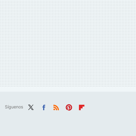
Síguenos
Twit
Fac
RSS
Pint
Flip
ter
ebo
eres
boa
ok
t
rd