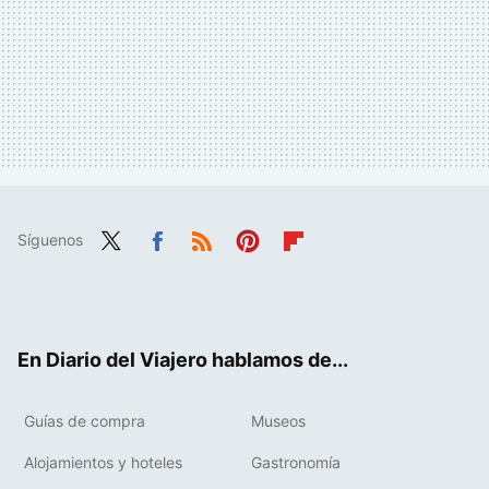
Síguenos
Twit
Fac
RSS
Pint
Flip
ter
ebo
eres
boa
ok
t
rd
En Diario del Viajero hablamos de...
Guías de compra
Museos
Alojamientos y hoteles
Gastronomía